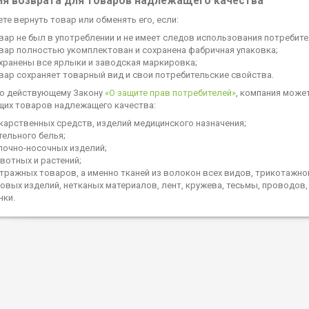
ия возврата для товаров надлежащего качества
те вернуть товар или обменять его, если:
вар не был в употреблении и не имеет следов использования потребителем
вар полностью укомплектован и сохранена фабричная упаковка;
хранены все ярлыки и заводская маркировка;
вар сохраняет товарный вид и свои потребительские свойства.
о действующему Закону
«О защите прав потребителей»
, компания може
их товаров надлежащего качества:
карственных средств, изделий медицинского назначения;
тельного белья;
лочно-носочных изделий;
вотных и растений;
тражных товаров, а именно тканей из волокон всех видов, трикотажног
овых изделий, нетканых материалов, лент, кружева, тесьмы, проводов, 
нки.