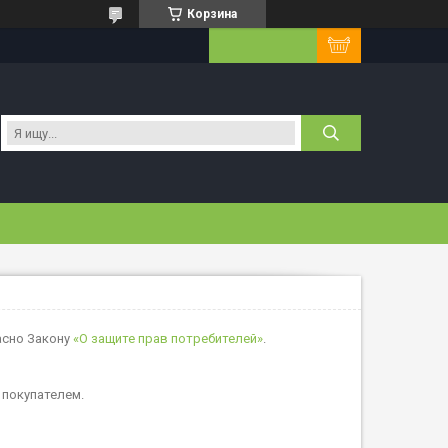
Корзина
асно Закону
«О защите прав потребителей»
.
 покупателем.