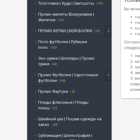
Услов
Толстовки | Худи | Свитшоты
139
Вы може
Промо-жилеты |Безрукавки |
то
Жилетки
100
то
со
ПРОМО КЕПКИ | БЕЙСБОЛКИ
60
то
Поло футболки | Рубашки
Согласн
поло
109
следующ
ле
Эко сумки | Шопперы | Промо
на
сумки
48
чу
жи
Промо Футболки | Однотонные
ме
футболки
148
ковр
клее
Промо Фартуки
16
Пледы флисовые | Пледы
плюш
29
Швейный цех | Пошив одежды на
заказ
86
Сублимация | Шелкография |