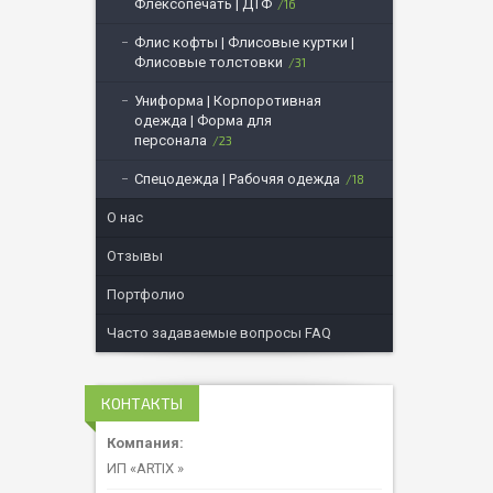
Флексопечать | ДТФ
16
Флис кофты | Флисовые куртки |
Флисовые толстовки
31
Униформа | Корпоротивная
одежда | Форма для
персонала
23
Спецодежда | Рабочяя одежда
18
О нас
Отзывы
Портфолио
Часто задаваемые вопросы FAQ
КОНТАКТЫ
ИП «ARTIX »