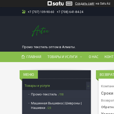
Создать сайт
на Satu.kz
+7 (707) 109-90-60
+7 (708) 641-84-24
Промо текстиль оптом в Алматы.
ГЛАВНАЯ
ТОВАРЫ И УСЛУГИ
О НАС
КОНТ
ВОЗВРАТ
Товары и услуги
Компани
Сроки
Промо-текстиль
118
Возврат
Машинная Вышивка | Шевроны |
Обратн
Нашивки
23