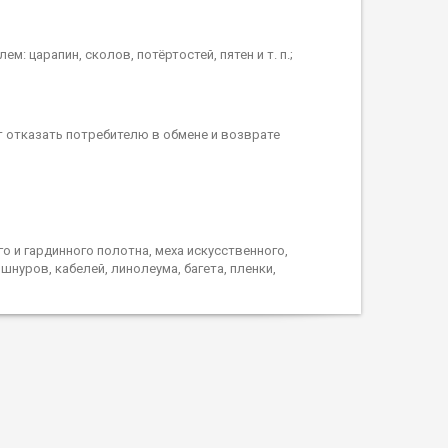
: царапин, сколов, потёртостей, пятен и т. п.;
т отказать потребителю в обмене и возврате
о и гардинного полотна, меха искусственного,
шнуров, кабелей, линолеума, багета, пленки,