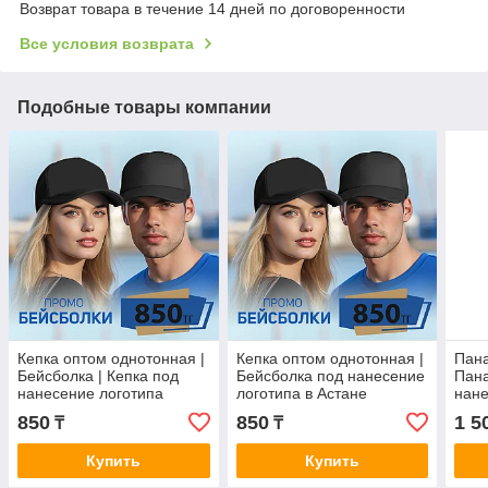
Возврат товара в течение 14 дней по договоренности
Все условия возврата
Подобные товары компании
Кепка оптом однотонная |
Кепка оптом однотонная |
Пана
Бейсболка | Кепка под
Бейсболка под нанесение
Пан
нанесение логотипа
логотипа в Астане
нане
850
850
1 5
₸
₸
Купить
Купить