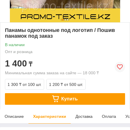
Панамы однотонные под логотип / Пошив
панамок под заказ
В наличии
Опт и розница
1 400
₸
Минимальная сумма заказа на сайте — 18 000 ₸
1 300 ₸
от 100 шт.
1 200 ₸
от 500 шт.
Купить
Описание
Характеристики
Доставка
Оплата
Ус