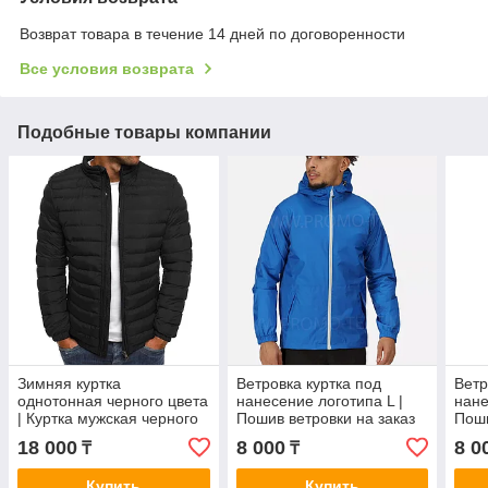
Возврат товара в течение 14 дней по договоренности
Все условия возврата
Подобные товары компании
Зимняя куртка
Ветровка куртка под
Ветр
однотонная черного цвета
нанесение логотипа L |
нане
| Куртка мужская черного
Пошив ветровки на заказ
Поши
цвета под нанесение
18 000
8 000
8 0
₸
₸
логотипа
Купить
Купить