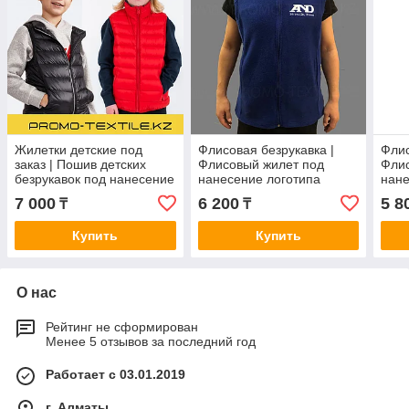
Жилетки детские под
Флисовая безрукавка |
Флис
заказ | Пошив детских
Флисовый жилет под
Флис
безрукавок под нанесение
нанесение логотипа
нане
логотипа
7 000
6 200
5 8
₸
₸
Купить
Купить
О нас
Рейтинг не сформирован
Менее 5 отзывов за последний год
Работает с 03.01.2019
г. Алматы