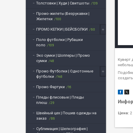
Толстовки | Худи | Свитшоты
139
Промо-жилеты |Безрукавки |
Жилетки
100
ПРОМО КЕПКИ | БЕЙСБОЛКИ
60
Поло футболки | Рубашки
поло
109
Эко сумки | Шопперы | Промо
Куверт 
сумки
48
небольш
Промо Футболки | Однотонные
Подобны
футболки
148
создать
Промо Фартуки
16
Пледы флисовые | Пледы
Инфор
плюш
29
Швейный цех | Пошив одежды на
Цена:
2 
заказ
86
Сублимация | Шелкография |