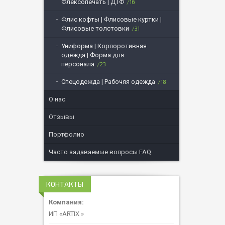
Флексопечать | ДТФ
16
Флис кофты | Флисовые куртки |
Флисовые толстовки
31
Униформа | Корпоротивная
одежда | Форма для
персонала
23
Спецодежда | Рабочяя одежда
18
О нас
Отзывы
Портфолио
Часто задаваемые вопросы FAQ
КОНТАКТЫ
ИП «ARTIX »