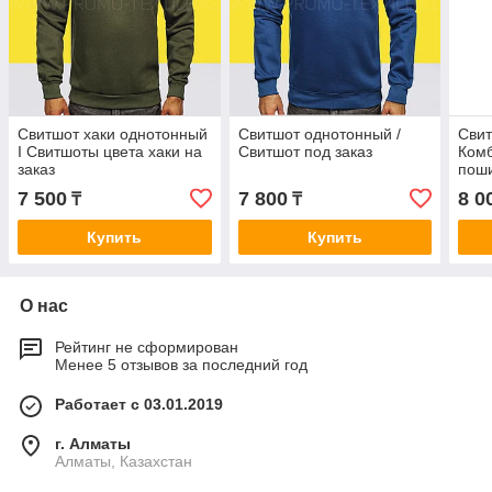
Свитшот хаки однотонный
Свитшот однотонный /
Свит
I Свитшоты цвета хаки на
Свитшот под заказ
Ком
заказ
пош
7 500
7 800
8 0
₸
₸
Купить
Купить
О нас
Рейтинг не сформирован
Менее 5 отзывов за последний год
Работает с 03.01.2019
г. Алматы
Алматы, Казахстан