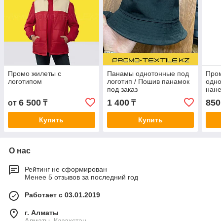
Промо жилеты с
Панамы однотонные под
Пром
логотипом
логотип / Пошив панамок
одно
под заказ
нан
6 500
1 400
850
от
₸
₸
Купить
Купить
О нас
Рейтинг не сформирован
Менее 5 отзывов за последний год
Работает с 03.01.2019
г. Алматы
Алматы, Казахстан