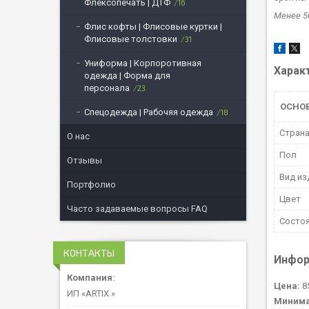
Флексопечать | ДТФ
16
Менее 5
Флис кофты | Флисовые куртки |
Флисовые толстовки
31
Униформа | Корпоротивная
Харак
одежда | Форма для
персонала
23
ОСНО
Спецодежда | Рабочяя одежда
18
Страна
О нас
Пол
Отзывы
Вид из
Портфолио
Цвет
Часто задаваемые вопросы FAQ
Состо
КОНТАКТЫ
Инфор
Цена:
8
ИП «ARTIX »
Минима