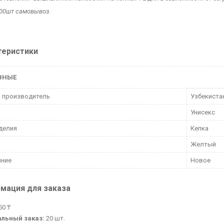
00шт самовывоз.
теристики
ВНЫЕ
 производитель
Узбекиста
Унисекс
делия
Кепка
Желтый
яние
Новое
мация для заказа
50 ₸
льный заказ:
20 шт.