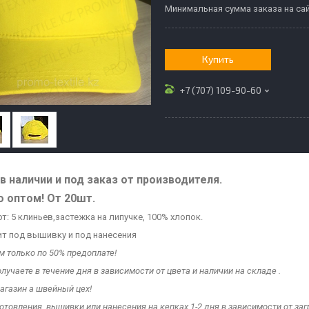
Минимальная сумма заказа на сай
Купить
+7 (707) 109-90-60
в наличии и под заказ от производителя.
о оптом! От 20шт.
т: 5 клиньев,застежка на липучке, 100% хлопок.
т под вышивку и под нанесения
м только по 50% предоплате!
лучаете в течение дня в зависимости от цвета и наличии на складе .
агазин а швейный цех!
готовления вышивки или нанесения на кепках 1-2 дня в зависимости от заг