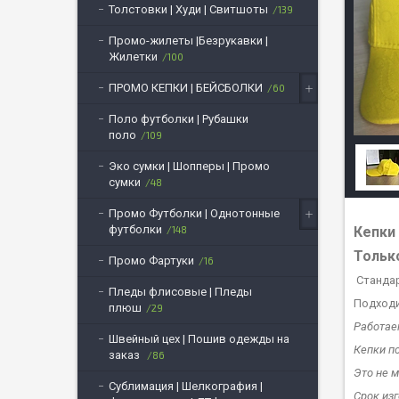
Толстовки | Худи | Свитшоты
139
Промо-жилеты |Безрукавки |
Жилетки
100
ПРОМО КЕПКИ | БЕЙСБОЛКИ
60
Поло футболки | Рубашки
поло
109
Эко сумки | Шопперы | Промо
сумки
48
Промо Футболки | Однотонные
футболки
Кепки 
148
Тольк
Промо Фартуки
16
Стандар
Пледы флисовые | Пледы
Подходи
плюш
29
Работае
Швейный цех | Пошив одежды на
Кепки по
заказ
86
Это не м
Сублимация | Шелкография |
Срок из