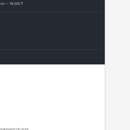
те — 18 000 ₸
руженности цеха.