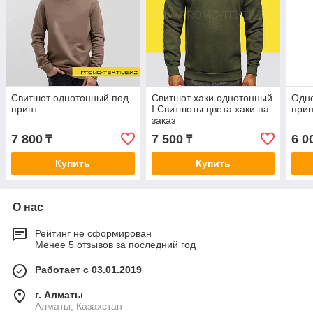
Свитшот однотонный под
Свитшот хаки однотонный
Одно
принт
I Свитшоты цвета хаки на
прин
заказ
7 800
7 500
6 0
₸
₸
Купить
Купить
О нас
Рейтинг не сформирован
Менее 5 отзывов за последний год
Работает с 03.01.2019
г. Алматы
Алматы, Казахстан