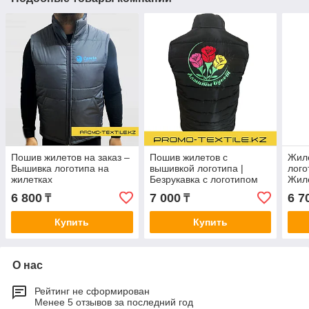
Пошив жилетов на заказ –
Пошив жилетов с
Жил
Вышивка логотипа на
вышивкой логотипа |
лого
жилетках
Безрукавка с логотипом
Жиле
6 800
7 000
6 7
₸
₸
Купить
Купить
О нас
Рейтинг не сформирован
Менее 5 отзывов за последний год