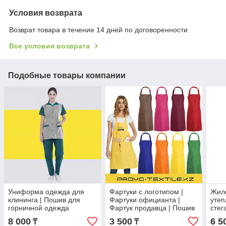
Условия возврата
Возврат товара в течение 14 дней по договоренности
Все условия возврата
Подобные товары компании
Униформа одежда для
Фартуки с логотипом |
Жил
клининга | Пошив для
Фартуки официанта |
утеп
горничной одежда
Фартук продавца | Пошив
стег
Фартука
8 000
3 500
6 5
₸
₸