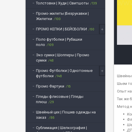
Толстовки | Худи | Свитшоты
139
Промо-жилеты |Безрукавки |
Жилетки
100
ПРОМО КЕПКИ | БЕЙСБОЛКИ
60
Поло футболки | Рубашки
поло
109
Эко сумки | Шопперы | Промо
сумки
48
Промо Футболки | Однотонные
Швейный
футболки
148
Шьем то
Промо Фартуки
16
Опыт на
Пледы флисовые | Пледы
Так же 
плюш
29
Метод н
Швейный цех | Пошив одежды на
Ко
заказ
86
Фл
Ше
Сублимация | Шелкография |
ДТ