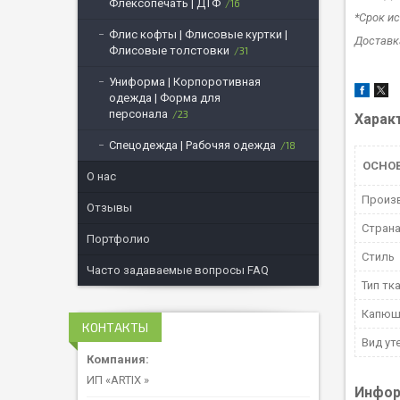
Флексопечать | ДТФ
16
*Срок ис
Флис кофты | Флисовые куртки |
Доставка
Флисовые толстовки
31
Униформа | Корпоротивная
одежда | Форма для
персонала
23
Харак
Спецодежда | Рабочяя одежда
18
ОСНО
О нас
Произ
Отзывы
Страна
Портфолио
Стиль
Часто задаваемые вопросы FAQ
Тип тк
Капюш
КОНТАКТЫ
Вид ут
ИП «ARTIX »
Инфор