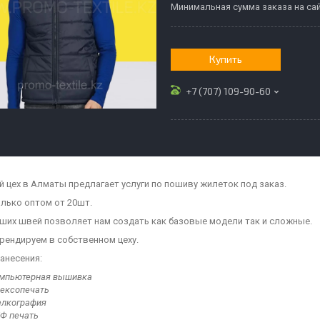
Минимальная сумма заказа на сай
Купить
+7 (707) 109-90-60
 цех в Алматы предлагает услуги по пошиву жилеток под заказ.
лько оптом от 20шт.
ших швей позволяет нам создать как базовые модели так и сложные.
брендируем в собственном цеху.
анесения:
мпьютерная вышивка
ексопечать
лкография
Ф печать