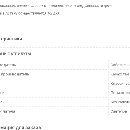
полнения заказа зависит от количества и от загруженности цеха.
 в Астану осуществляется 1-2 дня.
теристики
ВНЫЕ АТРИБУТЫ
водитель
Собственн
 производитель
Казахстан
Классичес
ани
Полиэстер
он
Без капю
еплителя
Синтепон
мация для заказа