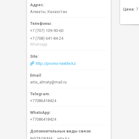
Цена:
7 
Алматы, Казахстан
+7 (707) 109-90-60
+7 (708) 641-84-24
Whatsapp
http://promo-textile.kz
artix_almaty@mail.ru
+77086418424
+77086418424
INSTAGRAM
artix.kz