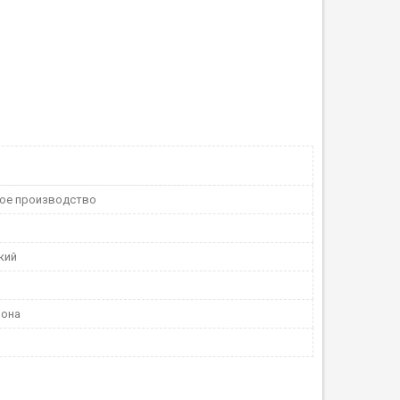
ое производство
кий
шона