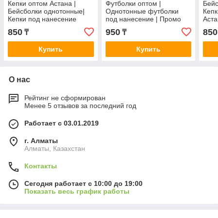
Кепки оптом Астана |
Футболки оптом |
Бейс
Бейсболки однотонные|
Однотонные футболки
Кепк
Кепки под нанесение
под нанесение | Промо
Аста
Астана
футболки
850
950
850
₸
₸
Купить
Купить
О нас
Рейтинг не сформирован
Менее 5 отзывов за последний год
Работает с 03.01.2019
г. Алматы
Алматы, Казахстан
Контакты
Сегодня работает с 10:00 до 19:00
Показать весь график работы