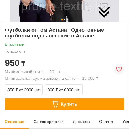
Футболки оптом Астана | Однотонные
футболки под нанесение в Астане
В наличии
Только опт
950
₸
Минимальный заказ — 20 шт.
Минимальная сумма заказа на сайте — 18 000 ₸
850 ₸
от 2000 шт.
800 ₸
от 6000 шт.
Купить
Описание
Характеристики
Доставка
Оплата
Усл