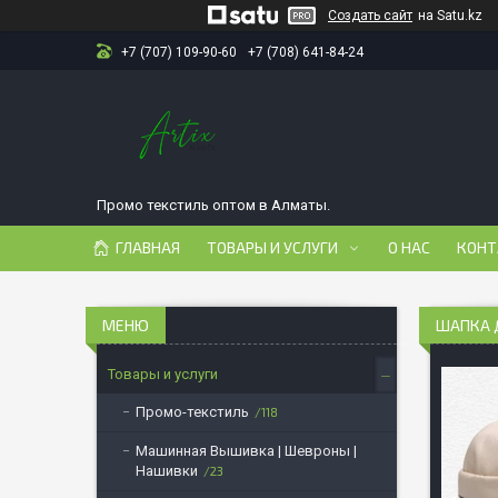
Создать сайт
на Satu.kz
+7 (707) 109-90-60
+7 (708) 641-84-24
Промо текстиль оптом в Алматы.
ГЛАВНАЯ
ТОВАРЫ И УСЛУГИ
О НАС
КОНТ
ШАПКА Д
Товары и услуги
Промо-текстиль
118
Машинная Вышивка | Шевроны |
Нашивки
23