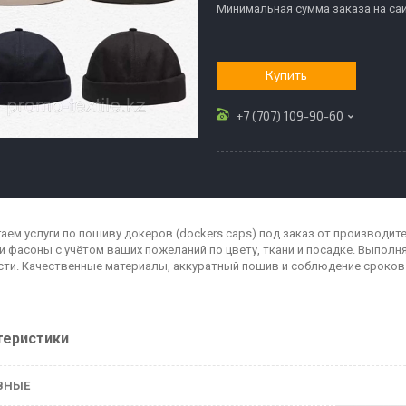
Минимальная сумма заказа на сай
Купить
+7 (707) 109-90-60
аем услуги по пошиву докеров (dockers caps) под заказ от производит
и фасоны с учётом ваших пожеланий по цвету, ткани и посадке. Выполн
ти. Качественные материалы, аккуратный пошив и соблюдение сроков
теристики
ВНЫЕ