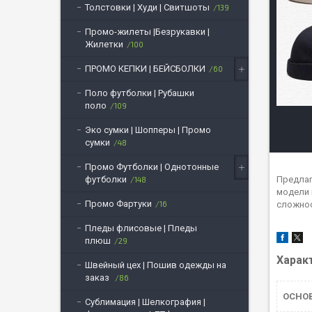
Толстовки | Худи | Свитшоты
139
Промо-жилеты |Безрукавки |
Жилетки
100
ПРОМО КЕПКИ | БЕЙСБОЛКИ
60
Поло футболки | Рубашки
поло
109
Эко сумки | Шопперы | Промо
сумки
48
Промо Футболки | Однотонные
Предлаг
футболки
148
модели 
Промо Фартуки
сложнос
16
Пледы флисовые | Пледы
плюш
29
Харак
Швейный цех | Пошив одежды на
заказ
86
ОСНО
Сублимация | Шелкография |