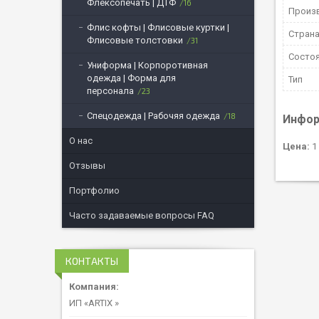
Флексопечать | ДТФ
16
Произ
Флис кофты | Флисовые куртки |
Страна
Флисовые толстовки
31
Состо
Униформа | Корпоротивная
одежда | Форма для
Тип
персонала
23
Спецодежда | Рабочяя одежда
18
Инфор
О нас
Цена:
1 
Отзывы
Портфолио
Часто задаваемые вопросы FAQ
КОНТАКТЫ
ИП «ARTIX »