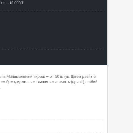
те — 18 000 ₸
еля. Минимальный тираж — от 50 штук. Шьём разные
яем брендирование: вышивка и печать (принт) любой
.