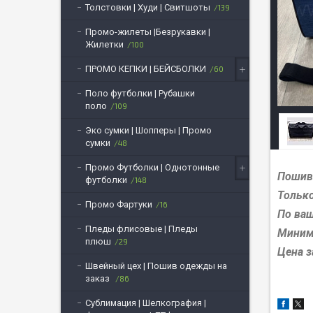
Толстовки | Худи | Свитшоты
139
Промо-жилеты |Безрукавки |
Жилетки
100
ПРОМО КЕПКИ | БЕЙСБОЛКИ
60
Поло футболки | Рубашки
поло
109
Эко сумки | Шопперы | Промо
сумки
48
Промо Футболки | Однотонные
Пошив 
футболки
148
Только
Промо Фартуки
16
По ва
Пледы флисовые | Пледы
Миним
плюш
29
Цена з
Швейный цех | Пошив одежды на
заказ
86
Сублимация | Шелкография |