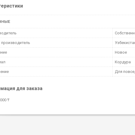
теристики
ВНЫЕ
водитель
Собственн
 производитель
Узбекиста
яние
Новое
иал
Кордура
чение
Для повсе
мация для заказа
000 ₸