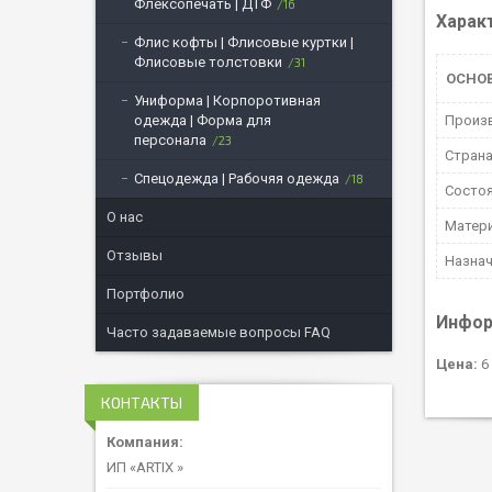
Флексопечать | ДТФ
16
Харак
Флис кофты | Флисовые куртки |
Флисовые толстовки
31
ОСНО
Униформа | Корпоротивная
одежда | Форма для
Произ
персонала
23
Страна
Спецодежда | Рабочяя одежда
18
Состо
О нас
Матер
Отзывы
Назна
Портфолио
Инфор
Часто задаваемые вопросы FAQ
Цена:
6 
КОНТАКТЫ
ИП «ARTIX »