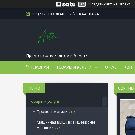
Создать сайт
на Satu.kz
+7 (707) 109-90-60
+7 (708) 641-84-24
Промо текстиль оптом в Алматы.
ГЛАВНАЯ
ТОВАРЫ И УСЛУГИ
О НАС
КОНТ
СОРТИВ
Товары и услуги
Промо-текстиль
118
Машинная Вышивка | Шевроны |
Нашивки
23