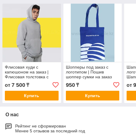
Флисовая худи с
Шопперы под заказ с
Шап
капюшоном на заказ |
логотипом | Пошив
лого
Флисовая толстовка с
шоппер сумки на заказ
Шап
капошоном
7 500
950
от
₸
₸
от
Купить
Купить
О нас
Рейтинг не сформирован
Менее 5 отзывов за последний год