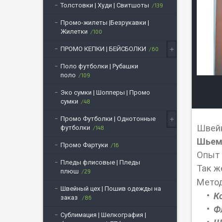
Толстовки | Худи | Свитшоты
139
Промо-жилеты |Безрукавки |
Жилетки
100
ПРОМО КЕПКИ | БЕЙСБОЛКИ
60
Поло футболки | Рубашки
поло
109
Эко сумки | Шопперы | Промо
сумки
48
Промо Футболки | Однотонные
Швейн
футболки
148
Шьем 
Промо Фартуки
16
Опыт 
Пледы флисовые | Пледы
Так ж
плюш
29
Метод
Швейный цех | Пошив одежды на
К
заказ
86
Ф
Сублимация | Шелкография |