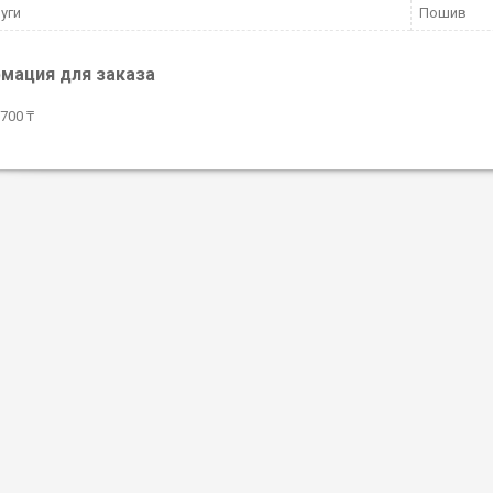
луги
Пошив
мация для заказа
700 ₸