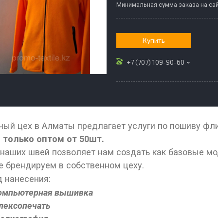
Минимальная сумма заказа на сай
Купить
+7 (707) 109-90-60
ый цех в Алматы предлагает услуги по пошиву фл
только оптом от 50шт.
наших швей позволяет нам создать как базовые мо
е брендируем в собственном цеху.
 нанесения:
омпьютерная вышивка
лексопечать