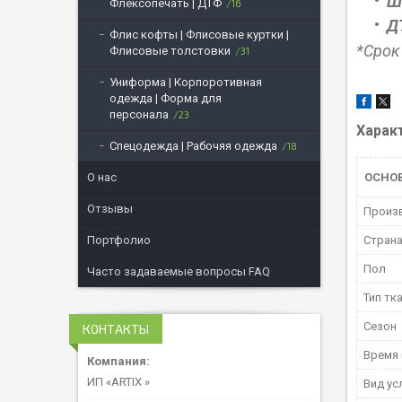
Ш
Флексопечать | ДТФ
16
Д
Флис кофты | Флисовые куртки |
*Срок
Флисовые толстовки
31
Униформа | Корпоротивная
одежда | Форма для
персонала
23
Харак
Спецодежда | Рабочяя одежда
18
ОСНО
О нас
Отзывы
Произ
Страна
Портфолио
Пол
Часто задаваемые вопросы FAQ
Тип тк
Сезон
КОНТАКТЫ
Время 
ИП «ARTIX »
Вид ус