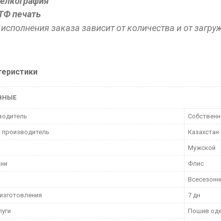
елкография
ТФ печать
 исполнения заказа зависит от количества и от загру
теристики
ВНЫЕ
водитель
Собственн
 производитель
Казахстан
Мужской
ани
Флис
Всесезон
изготовления
7 дн
луги
Пошив од