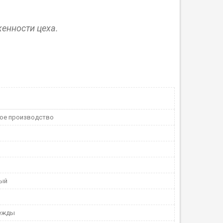
женности цеха.
ое производство
ный
ежды