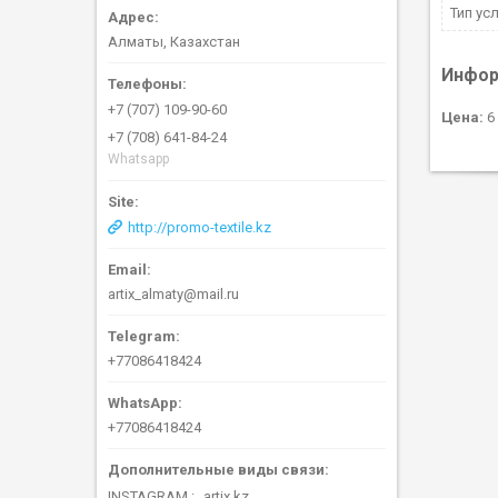
Тип ус
Алматы, Казахстан
Инфор
+7 (707) 109-90-60
Цена:
6 
+7 (708) 641-84-24
Whatsapp
http://promo-textile.kz
artix_almaty@mail.ru
+77086418424
+77086418424
INSTAGRAM
artix.kz