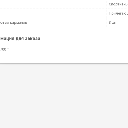
Спортивн
Прилегаю
ество карманов
3 шт
мация для заказа
700 ₸