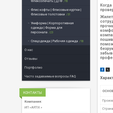
Флексопечать | ДТФ
16
Когда
прове
Флис кофты | Флисовые куртки |
Флисовые толстовки
31
Жилет
сотру
Униформа | Корпоротивная
прочн
одежда | Форма для
комфо
персонала
23
компа
пошив
Спецодежда | Рабочяя одежда
18
помож
безру
О нас
забыв
профе
Отзывы
Портфолио
Часто задаваемые вопросы FAQ
Харак
ОСНО
КОНТАКТЫ
Произ
ИП «ARTIX »
Страна