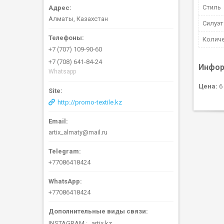
Стиль
Алматы, Казахстан
Силуэт
Колич
+7 (707) 109-90-60
+7 (708) 641-84-24
Инфор
Whatsapp
Цена:
6 
http://promo-textile.kz
artix_almaty@mail.ru
+77086418424
+77086418424
INSTAGRAM
artix.kz