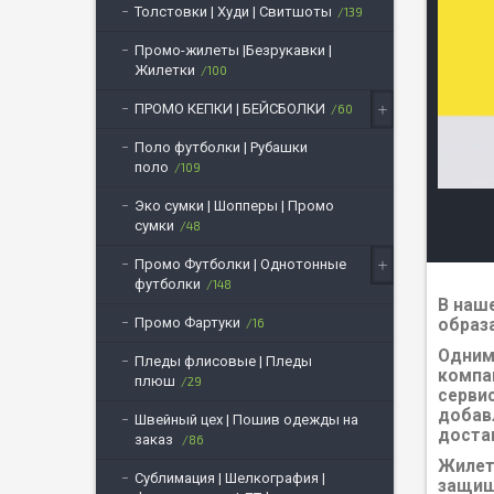
Толстовки | Худи | Свитшоты
139
Промо-жилеты |Безрукавки |
Жилетки
100
ПРОМО КЕПКИ | БЕЙСБОЛКИ
60
Поло футболки | Рубашки
поло
109
Эко сумки | Шопперы | Промо
сумки
48
Промо Футболки | Однотонные
футболки
148
В наш
Промо Фартуки
образ
16
Одним
Пледы флисовые | Пледы
компа
плюш
29
серви
добав
Швейный цех | Пошив одежды на
доста
заказ
86
Жилет
Сублимация | Шелкография |
защищ