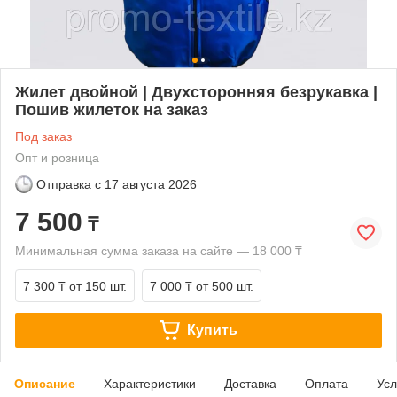
Жилет двойной | Двухсторонняя безрукавка |
Пошив жилеток на заказ
Под заказ
Опт и розница
Отправка с
17 августа 2026
7 500
₸
Минимальная сумма заказа на сайте — 18 000 ₸
7 300 ₸
от 150 шт.
7 000 ₸
от 500 шт.
Купить
Описание
Характеристики
Доставка
Оплата
Усл