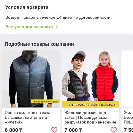
Условия возврата
Возврат товара в течение 14 дней по договоренности
Все условия возврата
Подобные товары компании
Пошив жилетов на заказ –
Жилетки детские под
Жиле
Вышивка логотипа на
заказ | Пошив детских
Безр
жилетках
безрукавок под нанесение
Поши
логотипа
6 800
7 000
7 5
₸
₸