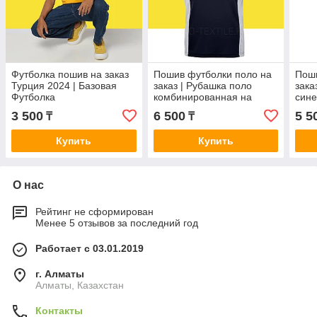
Футболка пошив на заказ
Пошив футболки поло на
Поши
Турция 2024 | Базовая
заказ | Рубашка поло
зака
Футболка
комбинированная на
сине
комбинированная
заказ
3 500
6 500
5 5
₸
₸
Купить
Купить
О нас
Рейтинг не сформирован
Менее 5 отзывов за последний год
Работает с 03.01.2019
г. Алматы
Алматы, Казахстан
Контакты