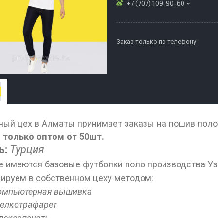
+7 (707) 109-90-60
Заказ только по телефону
ый цех в Алматы принимает заказы на пошив поло
только оптом от 50шт.
ь:
Турция
е имеются базовые футболки поло производства Уз
ируем в собственном цеху методом:
омпьютерная вышивка
елкотрафарет
лексопечать