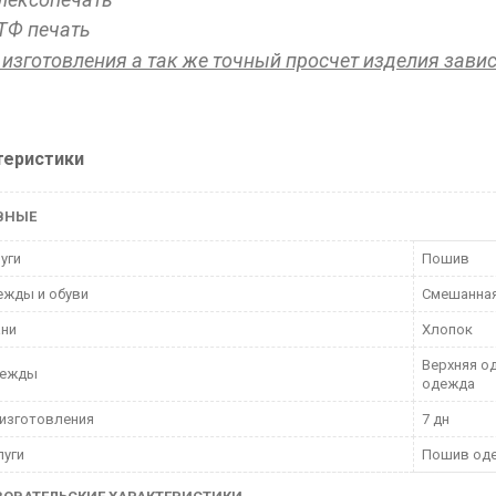
ТФ печать
 изготовления а так же точный просчет изделия зави
теристики
ВНЫЕ
луги
Пошив
ежды и обуви
Смешанна
ани
Хлопок
Верхняя о
дежды
одежда
изготовления
7 дн
луги
Пошив оде