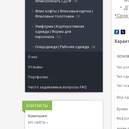
Флексопечать | ДТФ
16
Д
Флис кофты | Флисовые куртки |
*Срок
Флисовые толстовки
31
Униформа | Корпоротивная
одежда | Форма для
персонала
23
Харак
Спецодежда | Рабочяя одежда
18
ОСНО
О нас
Отзывы
Тип ус
Тип од
Портфолио
Тип тк
Часто задаваемые вопросы FAQ
Вид о
КОНТАКТЫ
Время 
Вид ус
ИП «ARTIX »