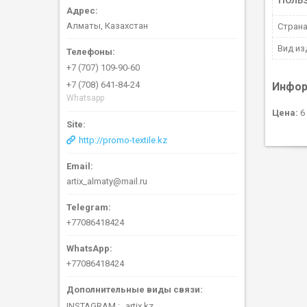
ПОЛЬ
Алматы, Казахстан
Страна
Вид из
+7 (707) 109-90-60
+7 (708) 641-84-24
Инфор
Whatsapp
Цена:
6 
http://promo-textile.kz
artix_almaty@mail.ru
+77086418424
+77086418424
INSTAGRAM
artix.kz