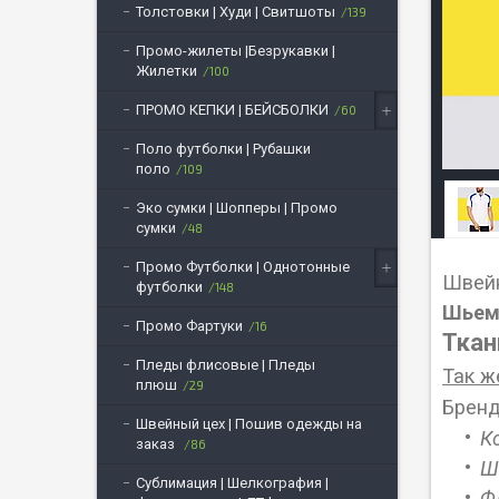
Толстовки | Худи | Свитшоты
139
Промо-жилеты |Безрукавки |
Жилетки
100
ПРОМО КЕПКИ | БЕЙСБОЛКИ
60
Поло футболки | Рубашки
поло
109
Эко сумки | Шопперы | Промо
сумки
48
Промо Футболки | Однотонные
Швейн
футболки
148
Шьем 
Промо Фартуки
16
Ткан
Пледы флисовые | Пледы
Так ж
плюш
29
Бренд
Швейный цех | Пошив одежды на
К
заказ
86
Ш
Сублимация | Шелкография |
Ф