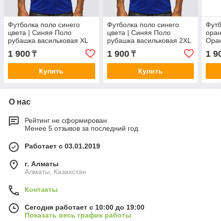
Футболка поло синего
Футболка поло синего
Футб
цвета | Синяя Поло
цвета | Синяя Поло
оран
рубашка васильковая XL
рубашка васильковая 2XL
Ора
L | 
1 900
1 900
1 9
₸
₸
пол
Купить
Купить
О нас
Рейтинг не сформирован
Менее 5 отзывов за последний год
Работает с 03.01.2019
г. Алматы
Алматы, Казахстан
Контакты
Сегодня работает с 10:00 до 19:00
Показать весь график работы