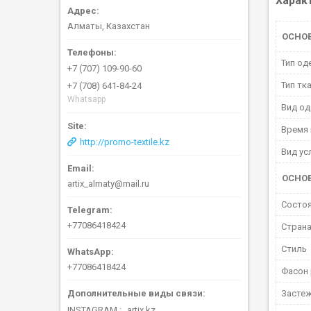
Харак
Алматы, Казахстан
ОСНО
Тип од
+7 (707) 109-90-60
Тип тк
+7 (708) 641-84-24
Whatsapp
Вид о
Время 
http://promo-textile.kz
Вид ус
ОСНО
artix_almaty@mail.ru
Состо
+77086418424
Страна
Стиль
+77086418424
Фасон 
Засте
INSTAGRAM
artix.kz