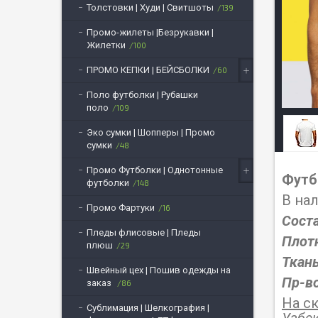
Толстовки | Худи | Свитшоты
139
Промо-жилеты |Безрукавки |
Жилетки
100
ПРОМО КЕПКИ | БЕЙСБОЛКИ
60
Поло футболки | Рубашки
поло
109
Эко сумки | Шопперы | Промо
сумки
48
Промо Футболки | Однотонные
Футб
футболки
148
В на
Промо Фартуки
16
Соста
Пледы флисовые | Пледы
Плот
плюш
29
Ткан
Швейный цех | Пошив одежды на
Пр-в
заказ
86
На с
Сублимация | Шелкография |