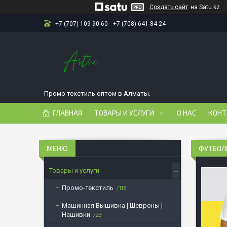
Создать сайт
на Satu.kz
+7 (707) 109-90-60
+7 (708) 641-84-24
Промо текстиль оптом в Алматы.
ГЛАВНАЯ
ТОВАРЫ И УСЛУГИ
О НАС
КОНТ
ФУТБОЛК
Товары и услуги
Промо-текстиль
118
Машинная Вышивка | Шевроны |
Нашивки
23