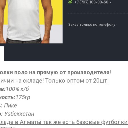
+7 (707) 109-90-60
Заказ только по телефону
олки поло на прямую от производителя!
личии на складе! Только оптом от 20шт!
в:
100% х/б
ность:
175гр
ь:
Пике
о:
Узбекистан
кладе в Алматы так же есть базовые футболки 