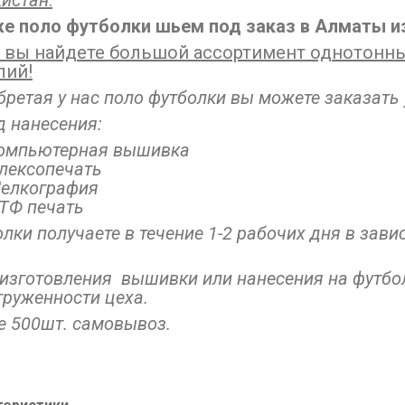
кистан
.
же поло футболки шьем под заказ в Алматы из
с вы найдете большой ассортимент однотонны
лий!
ретая у нас поло футболки вы можете заказать 
д нанесения:
омпьютерная вышивка
лексопечать
елкография
ТФ печать
лки получаете в течение 1-2 рабочих дня в зави
изготовления вышивки или нанесения на футбол
груженности цеха.
е 500шт. самовывоз.