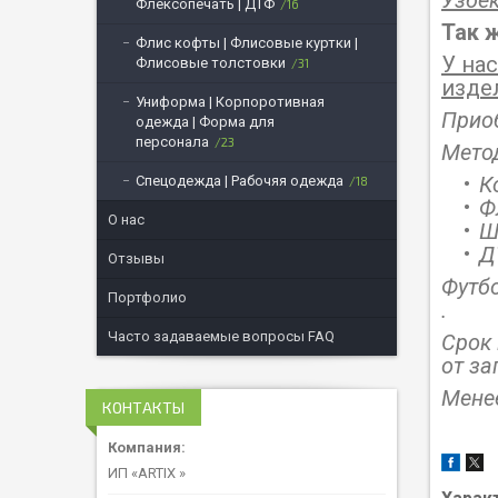
Узбе
Флексопечать | ДТФ
16
Так 
Флис кофты | Флисовые куртки |
У на
Флисовые толстовки
31
изде
Униформа | Корпоротивная
Приоб
одежда | Форма для
персонала
23
Мето
К
Спецодежда | Рабочяя одежда
18
Ф
О нас
Ш
Д
Отзывы
Футбо
Портфолио
.
Часто задаваемые вопросы FAQ
Срок 
от за
Мене
КОНТАКТЫ
ИП «ARTIX »