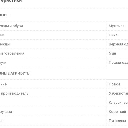
теристики
ВНЫЕ
ежды и обуви
Мужская
ани
Пике
дежды
Верхняя о
изготовления
5 дн
луги
Пошив оде
ВНЫЕ АТРИБУТЫ
яние
Новое
 производитель
Узбекиста
Классичес
рукава
Короткий
жка
Пуговицы