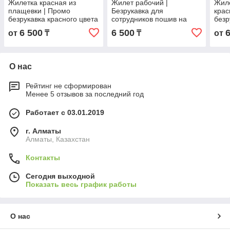
Жилетка красная из
Жилет рабочий |
Жил
плащевки | Промо
Безрукавка для
крас
безрукавка красного цвета
сотрудников пошив на
безр
заказ
6 500
6 500
от
₸
₸
от
О нас
Рейтинг не сформирован
Менее 5 отзывов за последний год
Работает с 03.01.2019
г. Алматы
Алматы, Казахстан
Контакты
Сегодня выходной
Показать весь график работы
О нас