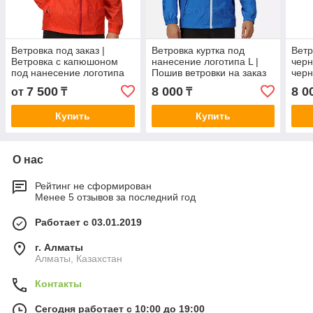
Ветровка под заказ |
Ветровка куртка под
Ветр
Ветровка с капюшоном
нанесение логотипа L |
черн
под нанесение логотипа
Пошив ветровки на заказ
черн
лого
7 500
8 000
8 0
от
₸
₸
Купить
Купить
О нас
Рейтинг не сформирован
Менее 5 отзывов за последний год
Работает с 03.01.2019
г. Алматы
Алматы, Казахстан
Контакты
Сегодня работает с 10:00 до 19:00