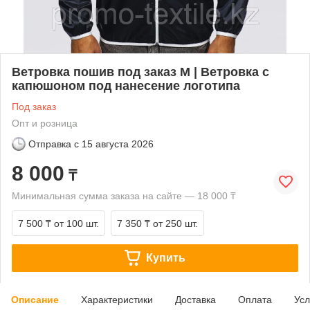
Ветровка пошив под заказ M | Ветровка с
капюшоном под нанесение логотипа
Под заказ
Опт и розница
Отправка с
15 августа 2026
8 000
₸
Минимальная сумма заказа на сайте — 18 000 ₸
7 500 ₸
от 100 шт.
7 350 ₸
от 250 шт.
Купить
Описание
Характеристики
Доставка
Оплата
Усл