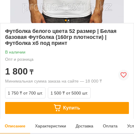
Футболка белого цвета 52 размер | Белая
базовая Футболка (160гр плотности) |
Футболка хб под принт
В наличии
Опт и розница
1 800
₸
Минимальная сумма заказа на сайте — 18 000 ₸
1 750 ₸
от 700 шт.
1 500 ₸
от 5000 шт.
Купить
Описание
Характеристики
Доставка
Оплата
Усл