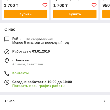
плотности) | Футболка хб
плотности) | Футболка хб
Футб
1 700
1 700
950
₸
₸
под принт
под принт
Купить
Купить
О нас
Рейтинг не сформирован
Менее 5 отзывов за последний год
Работает с 03.01.2019
г. Алматы
Алматы, Казахстан
Контакты
Сегодня работает с 10:00 до 19:00
Показать весь график работы
О нас