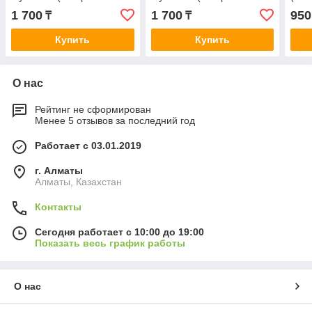
плотности) | Футболка хб
плотности) | Футболка хб
Футб
1 700
1 700
950
₸
₸
под принт
под принт
Купить
Купить
О нас
Рейтинг не сформирован
Менее 5 отзывов за последний год
Работает с 03.01.2019
г. Алматы
Алматы, Казахстан
Контакты
Сегодня работает с 10:00 до 19:00
Показать весь график работы
О нас