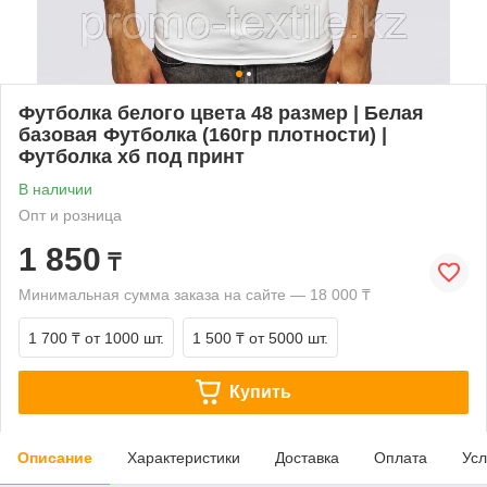
Футболка белого цвета 48 размер | Белая
базовая Футболка (160гр плотности) |
Футболка хб под принт
В наличии
Опт и розница
1 850
₸
Минимальная сумма заказа на сайте — 18 000 ₸
1 700 ₸
от 1000 шт.
1 500 ₸
от 5000 шт.
Купить
Описание
Характеристики
Доставка
Оплата
Усл