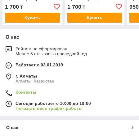
плотности) | Футболка хб
плотности) | Футболка хб
плот
1 700
1 700
950
₸
₸
под принт
под принт
под 
Купить
Купить
О нас
Рейтинг не сформирован
Менее 5 отзывов за последний год
Работает с 03.01.2019
г. Алматы
Алматы, Казахстан
Контакты
Сегодня работает с 10:00 до 19:00
Показать весь график работы
О нас