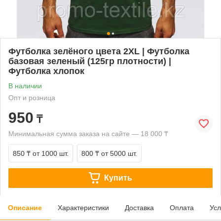
Футболка зелёного цвета 2XL | Футболка
базовая зеленый (125гр плотности) |
Футболка хлопок
В наличии
Опт и розница
950
₸
Минимальная сумма заказа на сайте — 18 000 ₸
850 ₸
от 1000 шт.
800 ₸
от 5000 шт.
Купить
Описание
Характеристики
Доставка
Оплата
Усл