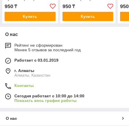
плотности) | Футболка
плотности) | Футболка
плот
950
950
950
₸
₸
унисекс хлопок
хлопок
хлоп
Купить
Купить
О нас
Рейтинг не сформирован
Менее 5 отзывов за последний год
Работает с 03.01.2019
г. Алматы
Алматы, Казахстан
Контакты
Сегодня работает с 10:00 до 14:00
Показать весь график работы
О нас