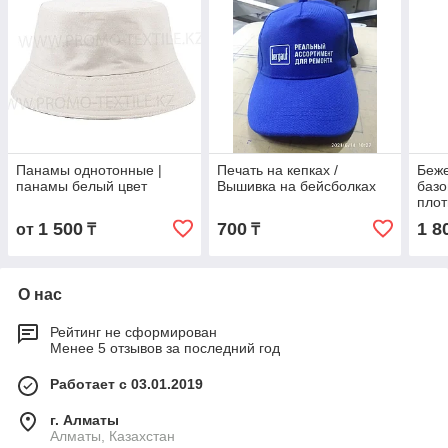
Панамы однотонные |
Печать на кепках /
Беж
панамы белый цвет
Вышивка на бейсболках
базо
плот
беже
1 500
700
1 8
от
₸
₸
хб
О нас
Рейтинг не сформирован
Менее 5 отзывов за последний год
Работает с 03.01.2019
г. Алматы
Алматы, Казахстан