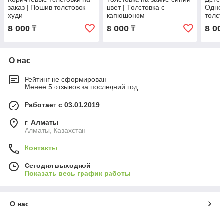
заказ | Пошив толстовок
цвет | Толстовка с
Одн
худи
капюшоном
толс
8 000
8 000
8 0
₸
₸
О нас
Рейтинг не сформирован
Менее 5 отзывов за последний год
Работает с 03.01.2019
г. Алматы
Алматы, Казахстан
Контакты
Сегодня выходной
Показать весь график работы
О нас