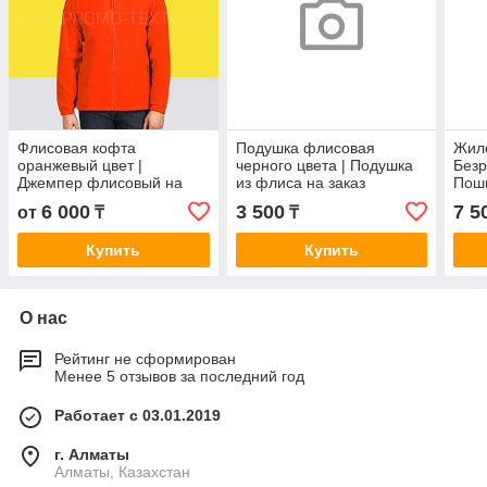
Флисовая кофта
Подушка флисовая
Жиле
оранжевый цвет |
черного цвета | Подушка
Безр
Джемпер флисовый на
из флиса на заказ
Поши
заказ в Астане
6 000
3 500
7 5
от
₸
₸
Купить
Купить
О нас
Рейтинг не сформирован
Менее 5 отзывов за последний год
Работает с 03.01.2019
г. Алматы
Алматы, Казахстан