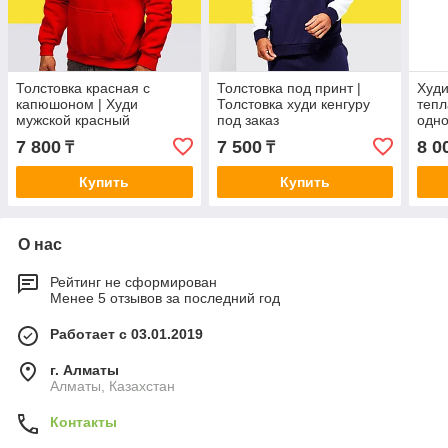
Толстовка красная с
Толстовка под принт |
Худи
капюшоном | Худи
Толстовка худи кенгуру
тепл
мужской красный
под заказ
одн
7 800
7 500
8 0
₸
₸
Купить
Купить
О нас
Рейтинг не сформирован
Менее 5 отзывов за последний год
Работает с 03.01.2019
г. Алматы
Алматы, Казахстан
Контакты