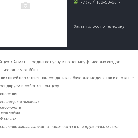
+7 (707) 109-90-60
Заказ только по телефону
 цех в Алматы предлагает услуги по пошиву флисовых снудов.
лько оптом от 50шт.
ших швей позволяет нам создать как базовые модели так и сложные.
брендируем в собственном цеху.
анесения:
мпьютерная вышивка
ексопечать
лкография
Ф печать
полнения заказа зависит от количества и от загруженности цеха.