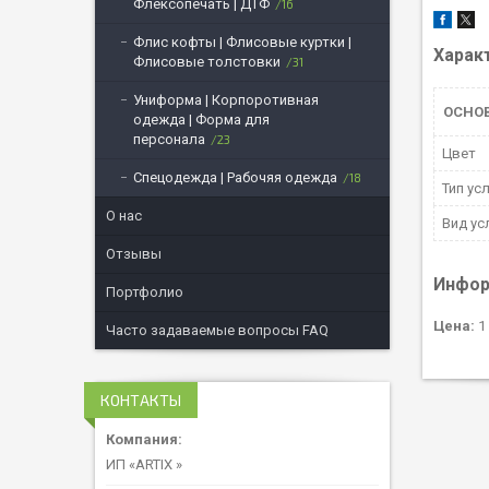
Флексопечать | ДТФ
16
Флис кофты | Флисовые куртки |
Харак
Флисовые толстовки
31
Униформа | Корпоротивная
ОСНО
одежда | Форма для
персонала
23
Цвет
Спецодежда | Рабочяя одежда
18
Тип ус
О нас
Вид ус
Отзывы
Инфор
Портфолио
Цена:
1 
Часто задаваемые вопросы FAQ
КОНТАКТЫ
ИП «ARTIX »