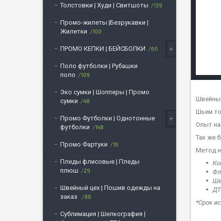
Толстовки | Худи | Свитшоты
139
Промо-жилеты |Безрукавки |
Жилетки
100
ПРОМО КЕПКИ | БЕЙСБОЛКИ
60
Поло футболки | Рубашки
поло
109
Эко сумки | Шопперы | Промо
Швейный
сумки
48
Шьем то
Промо Футболки | Однотонные
Опыт на
футболки
148
Так же 
Промо Фартуки
16
Метод н
Пледы флисовые | Пледы
Ко
плюш
29
Фл
Ше
Швейный цех | Пошив одежды на
ДТ
заказ
86
*Срок ис
Сублимация | Шелкография |