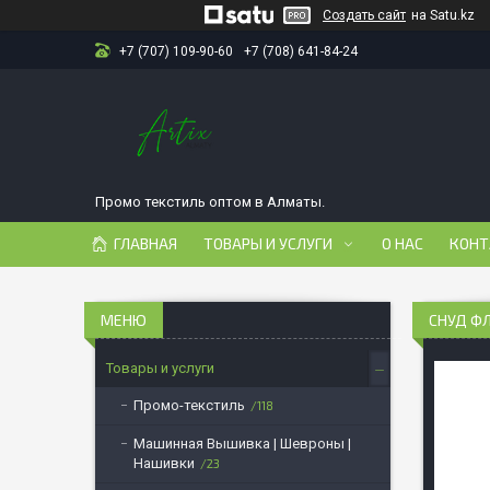
Создать сайт
на Satu.kz
+7 (707) 109-90-60
+7 (708) 641-84-24
Промо текстиль оптом в Алматы.
ГЛАВНАЯ
ТОВАРЫ И УСЛУГИ
О НАС
КОНТ
СНУД Ф
Товары и услуги
Промо-текстиль
118
Машинная Вышивка | Шевроны |
Нашивки
23