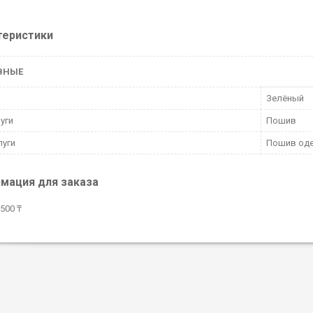
теристики
ВНЫЕ
Зелёный
луги
Пошив
луги
Пошив од
мация для заказа
500 ₸