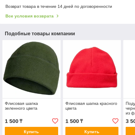
Возврат товара в течение 14 дней по договоренности
Все условия возврата
Подобные товары компании
Флисовая шапка
Флисовая шапка красного
Под
зеленного цвета
цвета
черн
из ф
1 500
1 500
3 5
₸
₸
Купить
Купить