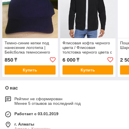
Темно-синие кепки под
Флисовая кофта черного
Поши
нанесение логотипа |
цвета / Флисовая
Шар
Бейсболка темносинего
толстовка черного цвета с
цвета
логотипом
850
6 000
2 5
₸
₸
Купить
Купить
О нас
Рейтинг не сформирован
Менее 5 отзывов за последний год
Работает с 03.01.2019
г. Алматы
Алматы, Казахстан