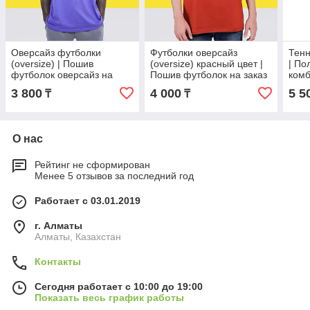
Оверсайз футболки
Футболки оверсайз
Тенн
(oversize) | Пошив
(oversize) красный цвет |
| По
футболок оверсайз на
Пошив футболок на заказ
комб
заказ
ора
3 800
4 000
5 5
₸
₸
зака
О нас
Рейтинг не сформирован
Менее 5 отзывов за последний год
Работает с 03.01.2019
г. Алматы
Алматы, Казахстан
Контакты
Сегодня работает с 10:00 до 19:00
Показать весь график работы