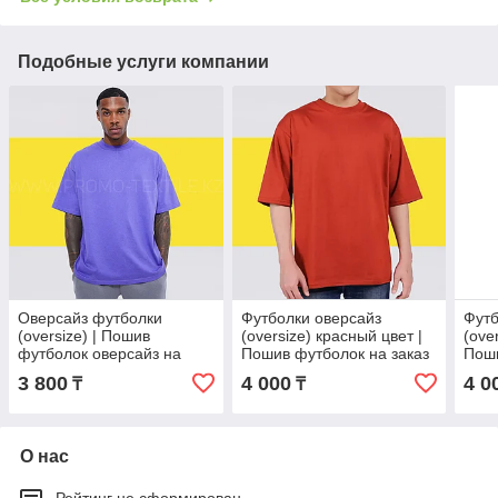
Подобные услуги компании
Оверсайз футболки
Футболки оверсайз
Футб
(oversize) | Пошив
(oversize) красный цвет |
(ove
футболок оверсайз на
Пошив футболок на заказ
Поши
заказ
3 800
4 000
4 0
₸
₸
О нас