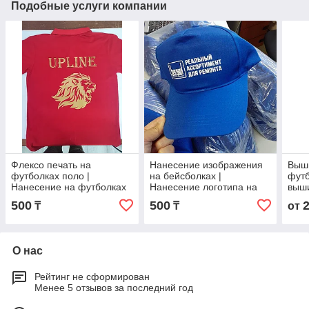
Подобные услуги компании
Флексо печать на
Нанесение изображения
Выши
футболках поло |
на бейсболках |
футб
Нанесение на футболках
Нанесение логотипа на
выши
поло
бейсболках
поло
500
500
₸
₸
от
выши
О нас
Рейтинг не сформирован
Менее 5 отзывов за последний год