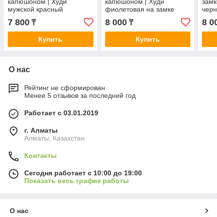
капюшоном | Худи
капюшоном | Худи
замк
мужской красный
фиолетовая на замке
черн
кап
7 800
8 000
8 0
₸
₸
Купить
Купить
О нас
Рейтинг не сформирован
Менее 5 отзывов за последний год
Работает с 03.01.2019
г. Алматы
Алматы, Казахстан
Контакты
Сегодня работает с 10:00 до 19:00
Показать весь график работы
О нас