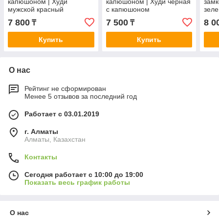
капюшоном | Худи
капюшоном | Худи черная
замк
мужской красный
с капюшоном
зеле
кап
7 800
7 500
8 0
₸
₸
Купить
Купить
О нас
Рейтинг не сформирован
Менее 5 отзывов за последний год
Работает с 03.01.2019
г. Алматы
Алматы, Казахстан
Контакты
Сегодня работает с 10:00 до 19:00
Показать весь график работы
О нас