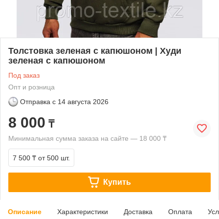
Толстовка зеленая с капюшоном | Худи
зеленая с капюшоном
Под заказ
Опт и розница
Отправка с
14 августа 2026
8 000
₸
Минимальная сумма заказа на сайте — 18 000 ₸
7 500 ₸
от 500 шт.
Купить
Описание
Характеристики
Доставка
Оплата
Усл