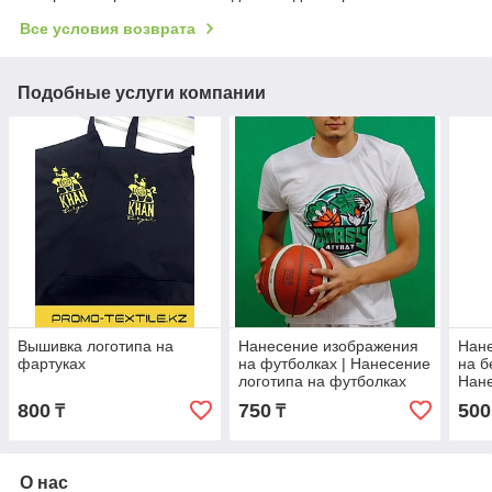
Все условия возврата
Подобные услуги компании
Вышивка логотипа на
Нанесение изображения
Нан
фартуках
на футболках | Нанесение
на б
логотипа на футболках
Нане
бейс
800
750
500
₸
₸
О нас